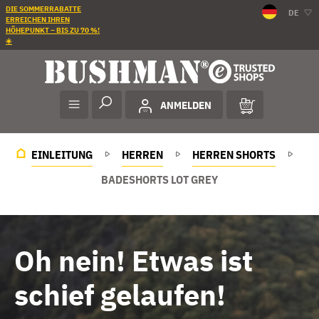
DIE SOMMERRABATTE
DE
ERREICHEN IHREN
HÖHEPUNKT – BIS ZU 70 %!
☀️
ANMELDEN
EINLEITUNG
HERREN
HERREN SHORTS
BADESHORTS LOT GREY
Oh nein! Etwas ist
schief gelaufen!