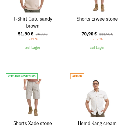
T-Shirt Gutu sandy
Shorts Erwee stone
brown
51,90 €
70,90 €
74,90 €
111,90 €
-31 %
-37 %
auf Lager
auf Lager
VERSAND KOSTENLOS
AKTION
Shorts Xade stone
Hemd Kang cream