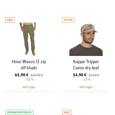
SALE
AKTION
Hose Wasco II zip
Kappe Tripper
off khaki
Camo dry leaf
61,90 €
14,90 €
129,90 €
19,90 €
-52 %
-25 %
auf Lager
auf Lager
VERSAND KOSTENLOS
SALE