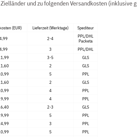
e Zielländer und zu folgenden Versandkosten (inklusive 
kosten (EUR)
Lieferzeit (Werktage)
Spediteur
PPL/DHL
4,99
2-4
Packeta
4,99
3
PPL/DHL
11,99
3-5
GLS
11,60
2
GLS
10,99
5
PPL
11,60
2
GLS
10,99
4
PPL
19,99
4
PPL
16,40
2-3
GLS
19,99
5
PPL
24,99
3
PPL
10,99
5
PPL