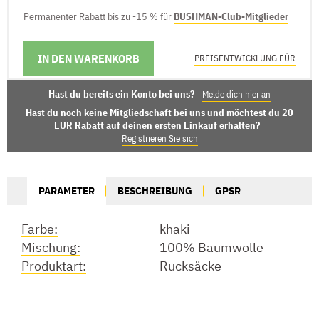
Permanenter Rabatt bis zu -15 % für
BUSHMAN-Club-Mitglieder
IN DEN WARENKORB
LIEFERMÖGLICHKEITEN
PREISENTWICKLUNG FÜR
Hast du bereits ein Konto bei uns?
Melde dich hier an
Hast du noch keine Mitgliedschaft bei uns und möchtest du 20
EUR Rabatt auf deinen ersten Einkauf erhalten?
Registrieren Sie sich
PARAMETER
BESCHREIBUNG
GPSR
Farbe:
khaki
Mischung:
100% Baumwolle
Produktart:
Rucksäcke