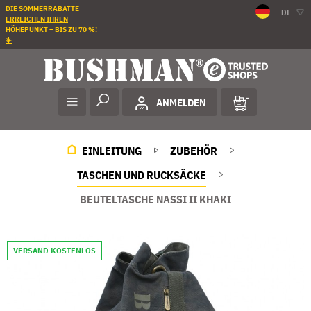
DIE SOMMERRABATTE
DE
ERREICHEN IHREN
HÖHEPUNKT – BIS ZU 70 %!
☀️
ANMELDEN
EINLEITUNG
ZUBEHÖR
TASCHEN UND RUCKSÄCKE
BEUTELTASCHE NASSI II KHAKI
VERSAND KOSTENLOS