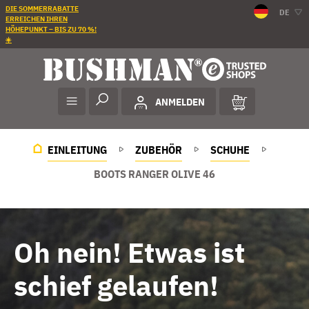
DIE SOMMERRABATTE
DE
ERREICHEN IHREN
HÖHEPUNKT – BIS ZU 70 %!
☀️
ANMELDEN
EINLEITUNG
ZUBEHÖR
SCHUHE
BOOTS RANGER OLIVE 46
Oh nein! Etwas ist
schief gelaufen!