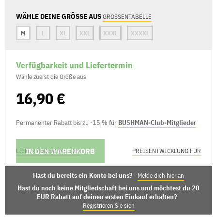
WÄHLE DEINE GRÖSSE AUS
GRÖSSENTABELLE
M
L
XL
XXL
XXXL
XXXXL
Verfügbarkeit und Liefertermin
Wähle zuerst die Größe aus
16,90 €
Permanenter Rabatt bis zu -15 % für
BUSHMAN-Club-Mitglieder
IN DEN WARENKORB
LIEFERMÖGLICHKEITEN
PREISENTWICKLUNG FÜR
Hast du bereits ein Konto bei uns?
Melde dich hier an
Hast du noch keine Mitgliedschaft bei uns und möchtest du 20
EUR Rabatt auf deinen ersten Einkauf erhalten?
Registrieren Sie sich