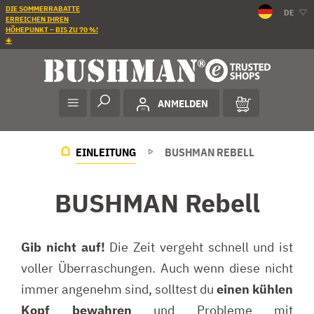
DIE SOMMERRABATTE
DE
ERREICHEN IHREN
HÖHEPUNKT – BIS ZU 70 %!
☀️
ANMELDEN
EINLEITUNG
BUSHMAN REBELL
BUSHMAN Rebell
Gib nicht auf!
Die Zeit vergeht schnell und ist
voller Überraschungen. Auch wenn diese nicht
immer angenehm sind, solltest du
einen kühlen
Kopf bewahren
und Probleme mit