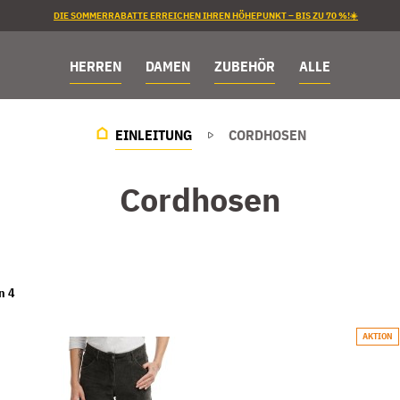
DIE SOMMERRABATTE ERREICHEN IHREN HÖHEPUNKT – BIS ZU 70 %!☀️
HERREN
DAMEN
ZUBEHÖR
ALLE
EINLEITUNG
CORDHOSEN
Cordhosen
n
4
AKTION