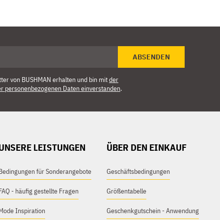
ABSENDEN
tter von BUSHMAN erhalten und bin mit
der
er personenbezogenen Daten einverstanden
.
UNSERE LEISTUNGEN
ÜBER DEN EINKAUF
Bedingungen für Sonderangebote
Geschäftsbedingungen
FAQ - häufig gestellte Fragen
Größentabelle
Mode Inspiration
Geschenkgutschein - Anwendung