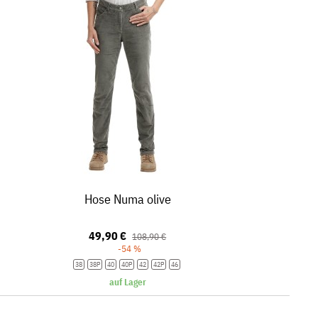
Hose Numa olive
49,90 €
108,90 €
-54 %
38
38P
40
40P
42
42P
46
auf Lager