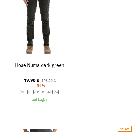
Hose Numa dark green
49,90 €
108,90 €
-54 %
38P
40
40P
42
42P
46
auf Lager
AKTION