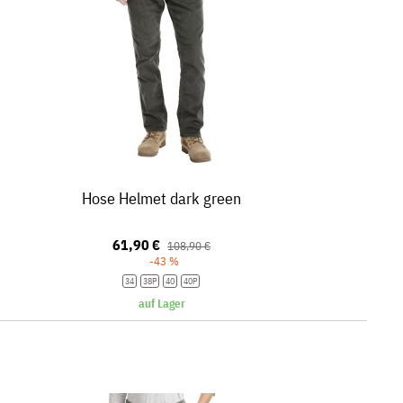
Hose Helmet dark green
61,90 €
108,90 €
-43 %
34
38P
40
40P
auf Lager