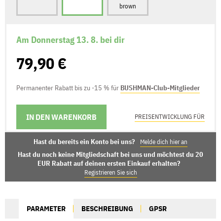
brown
Am Donnerstag 13. 8. bei dir
79,90 €
Permanenter Rabatt bis zu -15 % für
BUSHMAN-Club-Mitglieder
IN DEN WARENKORB
LIEFERMÖGLICHKEITEN
PREISENTWICKLUNG FÜR
Hast du bereits ein Konto bei uns?
Melde dich hier an
Hast du noch keine Mitgliedschaft bei uns und möchtest du 20
EUR Rabatt auf deinen ersten Einkauf erhalten?
Registrieren Sie sich
PARAMETER
BESCHREIBUNG
GPSR