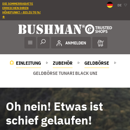
DIE SOMMERRABATTE
DE
ERREICHEN IHREN
HÖHEPUNKT – BIS ZU 70 %!
☀️
ANMELDEN
EINLEITUNG
ZUBEHÖR
GELDBÖRSE
GELDBÖRSE TUNARI BLACK UNI
Oh nein! Etwas ist
schief gelaufen!