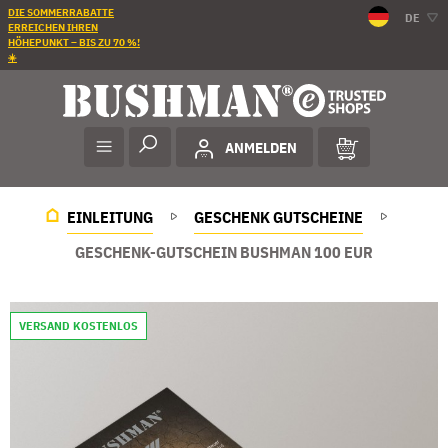
DIE SOMMERRABATTE
DE
ERREICHEN IHREN
HÖHEPUNKT – BIS ZU 70 %!
☀️
ANMELDEN
EINLEITUNG
GESCHENK GUTSCHEINE
GESCHENK-GUTSCHEIN BUSHMAN 100 EUR
VERSAND KOSTENLOS