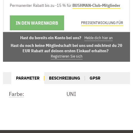
Permanenter Rabatt bis zu -15 % für
BUSHMAN-Club-Mitglieder
IN DEN WARENKORB
LIEFERMÖGLICHKEITEN
PREISENTWICKLUNG FÜR
Hast du bereits ein Konto bei uns?
Melde dich hier an
Hast du noch keine Mitgliedschaft bei uns und möchtest du 20
EUR Rabatt auf deinen ersten Einkauf erhalten?
Registrieren Sie sich
PARAMETER
BESCHREIBUNG
GPSR
Farbe:
UNI