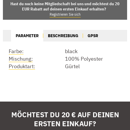
Hast du noch keine Mitgliedschaft bei uns und möchtest du 20
EUR Rabatt auf deinen ersten Einkauf erhalten?
Registrieren Sie sich
PARAMETER
BESCHREIBUNG
GPSR
Farbe:
black
Mischung:
100% Polyester
Produktart:
Gürtel
MÖCHTEST DU 20 € AUF DEINEN
ERSTEN EINKAUF?