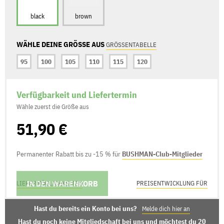
black
brown
WÄHLE DEINE GRÖSSE AUS
GRÖSSENTABELLE
95
100
105
110
115
120
Verfügbarkeit und Liefertermin
Wähle zuerst die Größe aus
51,90 €
Permanenter Rabatt bis zu -15 % für
BUSHMAN-Club-Mitglieder
IN DEN WARENKORB
LIEFERMÖGLICHKEITEN
PREISENTWICKLUNG FÜR
Hast du bereits ein Konto bei uns?
Melde dich hier an
Hast du noch keine Mitgliedschaft bei uns und möchtest du 20