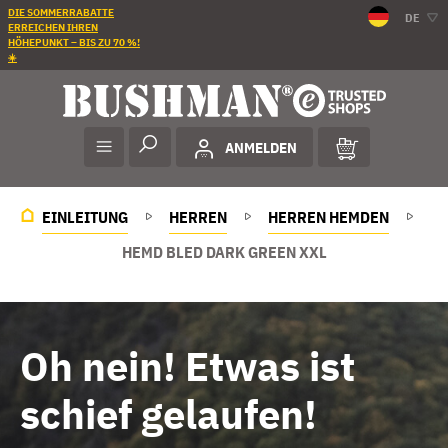
DIE SOMMERRABATTE
DE
ERREICHEN IHREN
HÖHEPUNKT – BIS ZU 70 %!
☀️
ANMELDEN
EINLEITUNG
HERREN
HERREN HEMDEN
HEMD BLED DARK GREEN XXL
Oh nein! Etwas ist
schief gelaufen!