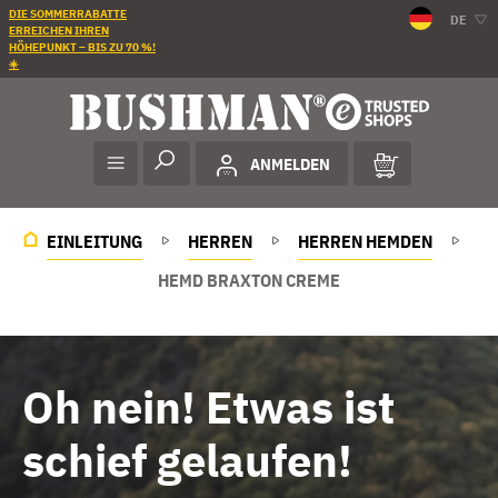
DIE SOMMERRABATTE
DE
ERREICHEN IHREN
HÖHEPUNKT – BIS ZU 70 %!
☀️
ANMELDEN
EINLEITUNG
HERREN
HERREN HEMDEN
HEMD BRAXTON CREME
Oh nein! Etwas ist
schief gelaufen!