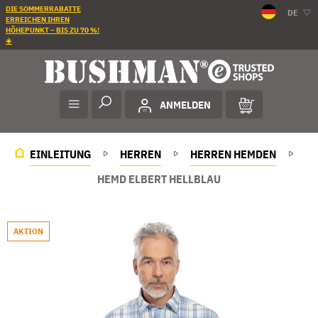
DIE SOMMERRABATTE
DE
ERREICHEN IHREN
HÖHEPUNKT – BIS ZU 70 %!
☀️
ANMELDEN
EINLEITUNG
HERREN
HERREN HEMDEN
HEMD ELBERT HELLBLAU
AKTION