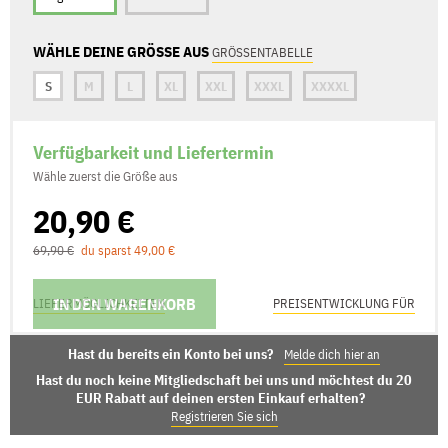
WÄHLE DEINE GRÖSSE AUS
GRÖSSENTABELLE
S
M
L
XL
XXL
XXXL
XXXXL
Verfügbarkeit und Liefertermin
Wähle zuerst die Größe aus
20,90 €
69,90 €
du sparst 49,00 €
IN DEN WARENKORB
LIEFERMÖGLICHKEITEN
PREISENTWICKLUNG FÜR
Hast du bereits ein Konto bei uns?
Melde dich hier an
Hast du noch keine Mitgliedschaft bei uns und möchtest du 20
EUR Rabatt auf deinen ersten Einkauf erhalten?
Registrieren Sie sich