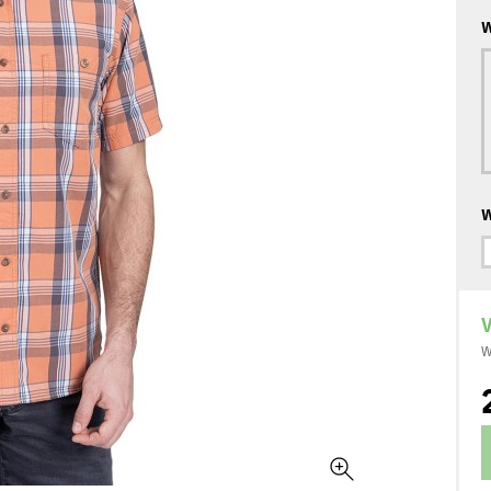
W
W
V
W