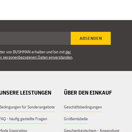
ABSENDEN
tter von BUSHMAN erhalten und bin mit
der
er personenbezogenen Daten einverstanden
.
UNSERE LEISTUNGEN
ÜBER DEN EINKAUF
Bedingungen für Sonderangebote
Geschäftsbedingungen
FAQ - häufig gestellte Fragen
Größentabelle
Mode Inspiration
Geschenkgutschein - Anwendung