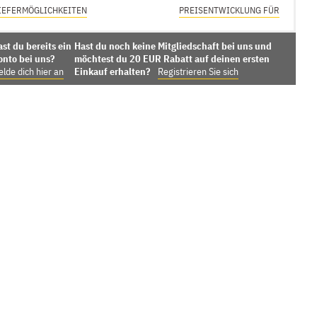
IEFERMÖGLICHKEITEN
PREISENTWICKLUNG FÜR
st du bereits ein
Hast du noch keine Mitgliedschaft bei uns und
onto bei uns?
möchtest du 20 EUR Rabatt auf deinen ersten
lde dich hier an
Einkauf erhalten?
Registrieren Sie sich