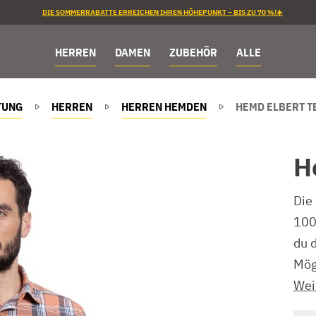
DIE SOMMERRABATTE ERREICHEN IHREN HÖHEPUNKT – BIS ZU 70 %!☀️
HERREN
DAMEN
ZUBEHÖR
ALLE
TUNG
HERREN
HERREN HEMDEN
HEMD ELBERT T
H
Die 
100
du 
Mög
Wei