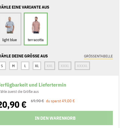
ÄHLE EINE VARIANTE AUS
light blue
terracotta
ÄHLE DEINE GRÖSSE AUS
GRÖSSENTABELLE
S
M
L
XL
XXL
XXXL
XXXXL
erfügbarkeit und Liefertermin
ähle zuerst die Größe aus
20,90 €
69,90 €
du sparst 49,00 €
IN DEN WARENKORB