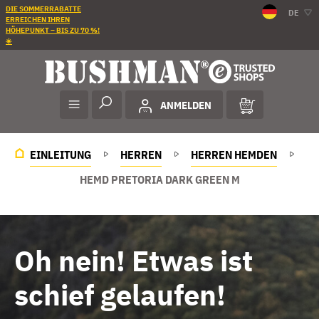
DIE SOMMERRABATTE
DE
ERREICHEN IHREN
HÖHEPUNKT – BIS ZU 70 %!
☀️
ANMELDEN
EINLEITUNG
HERREN
HERREN HEMDEN
HEMD PRETORIA DARK GREEN M
Oh nein! Etwas ist
schief gelaufen!