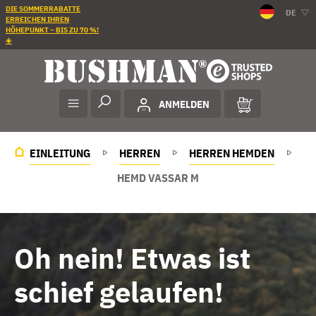
DIE SOMMERRABATTE
DE
ERREICHEN IHREN
HÖHEPUNKT – BIS ZU 70 %!
☀️
ANMELDEN
EINLEITUNG
HERREN
HERREN HEMDEN
HEMD VASSAR M
Oh nein! Etwas ist
schief gelaufen!