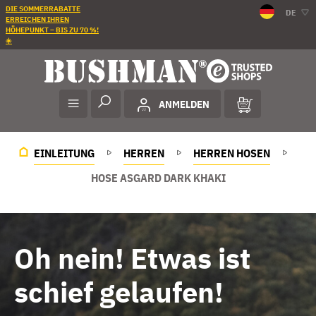
DIE SOMMERRABATTE
DE
ERREICHEN IHREN
HÖHEPUNKT – BIS ZU 70 %!
☀️
ANMELDEN
EINLEITUNG
HERREN
HERREN HOSEN
HOSE ASGARD DARK KHAKI
Oh nein! Etwas ist
schief gelaufen!