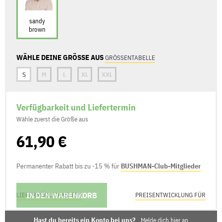
sandy
brown
WÄHLE DEINE GRÖSSE AUS
GRÖSSENTABELLE
S
M
L
XL
XXL
Verfügbarkeit und Liefertermin
Wähle zuerst die Größe aus
61,90 €
Permanenter Rabatt bis zu -15 % für
BUSHMAN-Club-Mitglieder
IN DEN WARENKORB
LIEFERMÖGLICHKEITEN
PREISENTWICKLUNG FÜR
Hast du bereits ein Konto bei uns?
Melde dich hier an