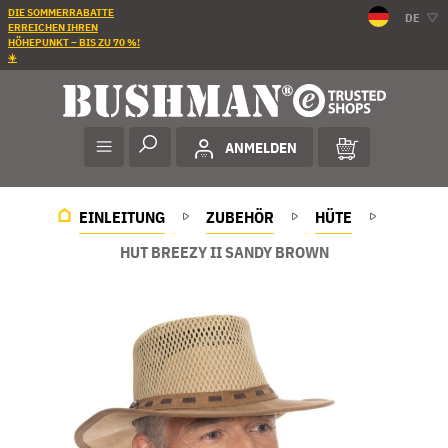
DIE SOMMERRABATTE
DE
ERREICHEN IHREN
HÖHEPUNKT – BIS ZU 70 %!
☀️
ANMELDEN
EINLEITUNG
ZUBEHÖR
HÜTE
HUT BREEZY II SANDY BROWN