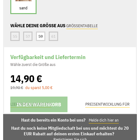
sand
WÄHLE DEINE GRÖSSE AUS
GRÖSSENTABELLE
55
57
59
61
Verfügbarkeit und Liefertermin
Wähle zuerst die Größe aus
14,90 €
19,90 €
du sparst 5,00 €
IN DEN WARENKORB
LIEFERMÖGLICHKEITEN
PREISENTWICKLUNG FÜR
Hast du bereits ein Konto bei uns?
Melde dich hier an
Hast du noch keine Mitgliedschaft bei uns und möchtest du 20
EUR Rabatt auf deinen ersten Einkauf erhalten?
Registrieren Sie sich