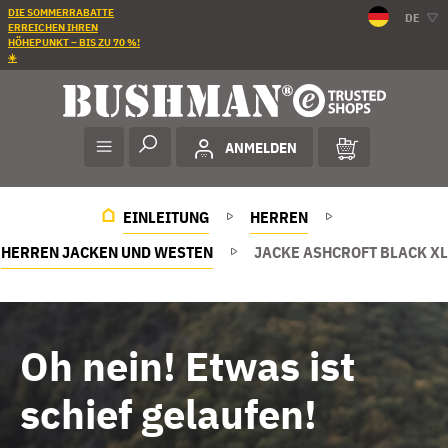
DIE SOMMERRABATTE
DE
ERREICHEN IHREN
HÖHEPUNKT – BIS ZU 70 %!
☀️
ANMELDEN
EINLEITUNG
HERREN
HERREN JACKEN UND WESTEN
JACKE ASHCROFT BLACK XL
Oh nein! Etwas ist
schief gelaufen!