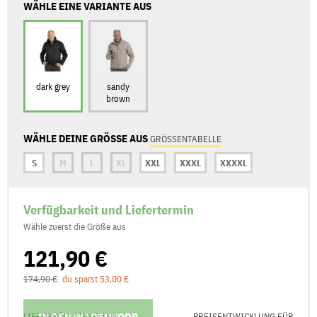
WÄHLE EINE VARIANTE AUS
dark grey
sandy
brown
WÄHLE DEINE GRÖSSE AUS
GRÖSSENTABELLE
S
M
L
XL
XXL
XXXL
XXXXL
Verfügbarkeit und Liefertermin
Wähle zuerst die Größe aus
121,90 €
174,90 €
du sparst 53,00 €
IN DEN WARENKORB
LIEFERMÖGLICHKEITEN
PREISENTWICKLUNG FÜR