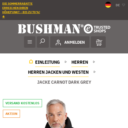
DIE SOMMERRABATTE
DE
ERREICHEN IHREN
HÖHEPUNKT – BIS ZU 70 %!
☀️
ANMELDEN
EINLEITUNG
HERREN
HERREN JACKEN UND WESTEN
JACKE CARNOT DARK GREY
VERSAND KOSTENLOS
AKTION