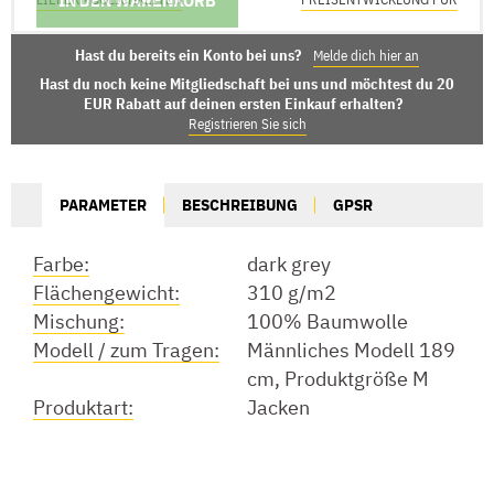
Hast du bereits ein Konto bei uns?
Melde dich hier an
Hast du noch keine Mitgliedschaft bei uns und möchtest du 20
EUR Rabatt auf deinen ersten Einkauf erhalten?
Registrieren Sie sich
PARAMETER
BESCHREIBUNG
GPSR
Farbe:
dark grey
Flächengewicht:
310 g/m2
Mischung:
100% Baumwolle
Modell / zum Tragen:
Männliches Modell 189
cm, Produktgröße M
Produktart:
Jacken