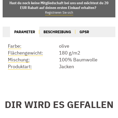
Hast du noch keine Mitgliedschaft bei uns und möchtest du 20
EUR Rabatt auf deinen ersten Einkauf erhalten?
Registrieren Sie sich
PARAMETER
BESCHREIBUNG
GPSR
Farbe:
olive
Flächengewicht:
180 g/m2
Mischung:
100% Baumwolle
Produktart:
Jacken
DIR WIRD ES GEFALLEN