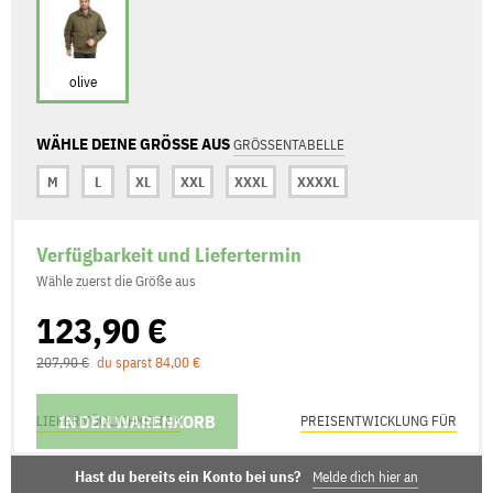
olive
WÄHLE DEINE GRÖSSE AUS
GRÖSSENTABELLE
M
L
XL
XXL
XXXL
XXXXL
Verfügbarkeit und Liefertermin
Wähle zuerst die Größe aus
123,90 €
207,90 €
du sparst 84,00 €
IN DEN WARENKORB
LIEFERMÖGLICHKEITEN
PREISENTWICKLUNG FÜR
Hast du bereits ein Konto bei uns?
Melde dich hier an