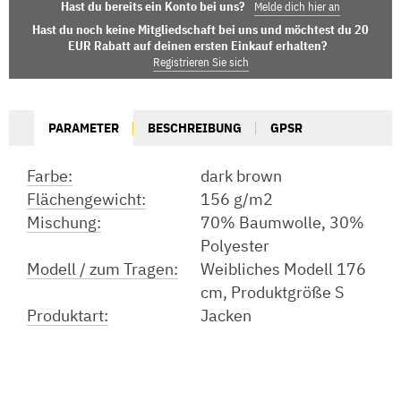
Hast du bereits ein Konto bei uns?
Melde dich hier an
Hast du noch keine Mitgliedschaft bei uns und möchtest du 20
EUR Rabatt auf deinen ersten Einkauf erhalten?
Registrieren Sie sich
PARAMETER
BESCHREIBUNG
GPSR
Farbe:
dark brown
Flächengewicht:
156 g/m2
Mischung:
70% Baumwolle, 30%
Polyester
Modell / zum Tragen:
Weibliches Modell 176
cm, Produktgröße S
Produktart:
Jacken