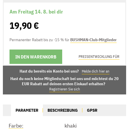
Am Freitag 14. 8. bei dir
19,90 €
Permanenter Rabatt bis zu -15 % für
BUSHMAN-Club-Mitglieder
IN DEN WARENKORB
LIEFERMÖGLICHKEITEN
PREISENTWICKLUNG FÜR
Hast du bereits ein Konto bei uns?
Melde dich hier an
Hast du noch keine Mitgliedschaft bei uns und möchtest du 20
EUR Rabatt auf deinen ersten Einkauf erhalten?
Registrieren Sie sich
PARAMETER
BESCHREIBUNG
GPSR
Farbe:
khaki