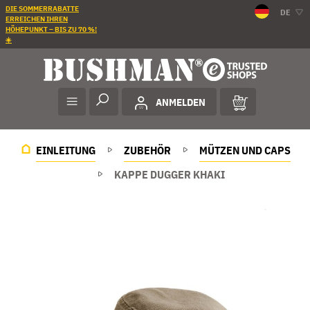
DIE SOMMERRABATTE
DE
ERREICHEN IHREN
HÖHEPUNKT – BIS ZU 70 %!
☀️
ANMELDEN
EINLEITUNG
ZUBEHÖR
MÜTZEN UND CAPS
KAPPE DUGGER KHAKI