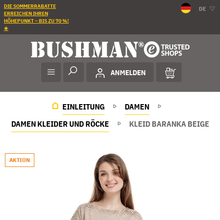
DIE SOMMERRABATTE
DE
ERREICHEN IHREN
HÖHEPUNKT – BIS ZU 70 %!
☀️
ANMELDEN
EINLEITUNG
DAMEN
DAMEN KLEIDER UND RÖCKE
KLEID BARANKA BEIGE
AKTION