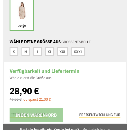
beige
WÄHLE DEINE GRÖSSE AUS
GRÖSSENTABELLE
S
M
L
XL
XXL
XXXL
Verfügbarkeit und Liefertermin
Wähle zuerst die Größe aus
28,90 €
49,90 €
du sparst 21,00 €
IN DEN WARENKORB
LIEFERMÖGLICHKEITEN
PREISENTWICKLUNG FÜR
Hast du bereits ein Konto bei uns?
Melde dich hier an