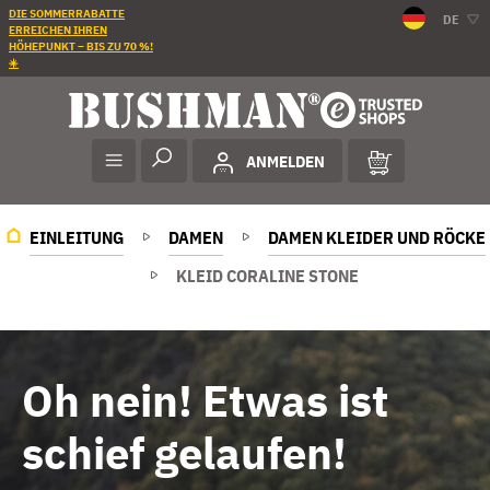
DIE SOMMERRABATTE
DE
ERREICHEN IHREN
HÖHEPUNKT – BIS ZU 70 %!
☀️
ANMELDEN
EINLEITUNG
DAMEN
DAMEN KLEIDER UND RÖCKE
KLEID CORALINE STONE
Oh nein! Etwas ist
schief gelaufen!