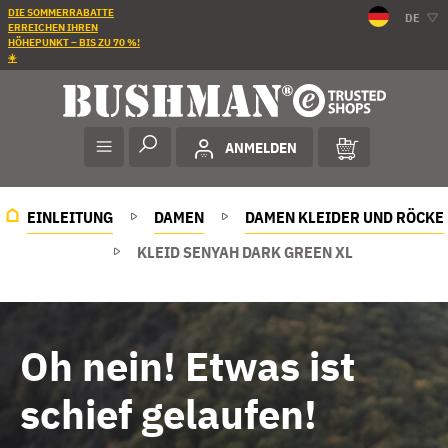
DIE SOMMERRABATTE
DE
ERREICHEN IHREN
HÖHEPUNKT – BIS ZU 70 %!
☀️
ANMELDEN
EINLEITUNG
DAMEN
DAMEN KLEIDER UND RÖCKE
KLEID SENYAH DARK GREEN XL
Oh nein! Etwas ist
schief gelaufen!