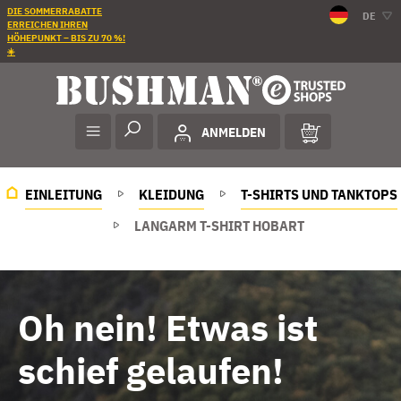
DIE SOMMERRABATTE
DE
ERREICHEN IHREN
HÖHEPUNKT – BIS ZU 70 %!
☀️
ANMELDEN
EINLEITUNG
KLEIDUNG
T-SHIRTS UND TANKTOPS
LANGARM T-SHIRT HOBART
Oh nein! Etwas ist
schief gelaufen!