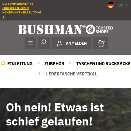
DIE SOMMERRABATTE
DE
ERREICHEN IHREN
HÖHEPUNKT – BIS ZU 70 %!
☀️
ANMELDEN
EINLEITUNG
ZUBEHÖR
TASCHEN UND RUCKSÄCKE
LEDERTASCHE VERTIKAL
Oh nein! Etwas ist
schief gelaufen!