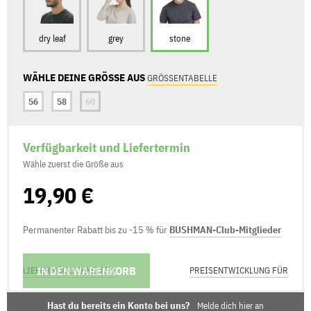
dry leaf
grey
stone
WÄHLE DEINE GRÖSSE AUS
GRÖSSENTABELLE
56
58
60
Verfügbarkeit und Liefertermin
Wähle zuerst die Größe aus
19,90 €
Permanenter Rabatt bis zu -15 % für
BUSHMAN-Club-Mitglieder
IN DEN WARENKORB
LIEFERMÖGLICHKEITEN
PREISENTWICKLUNG FÜR
Hast du bereits ein Konto bei uns?
Melde dich hier an