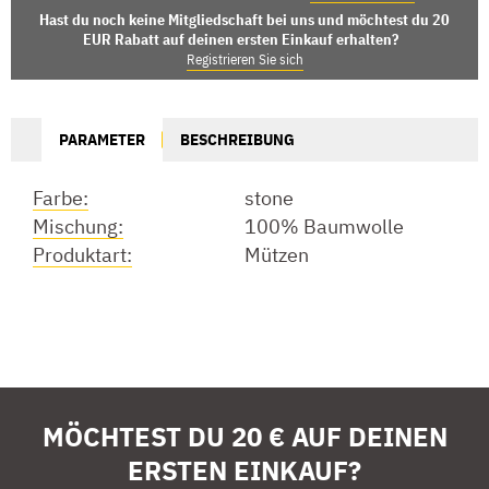
Hast du noch keine Mitgliedschaft bei uns und möchtest du 20
EUR Rabatt auf deinen ersten Einkauf erhalten?
Registrieren Sie sich
PARAMETER
BESCHREIBUNG
Farbe:
stone
Mischung:
100% Baumwolle
Produktart:
Mützen
MÖCHTEST DU 20 € AUF DEINEN
ERSTEN EINKAUF?