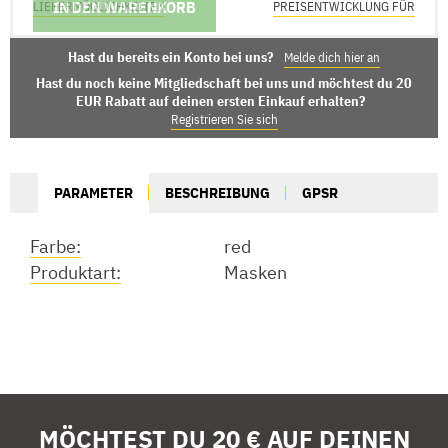
IN DEN WARENKORB
LIEFERMÖGLICHKEITEN
PREISENTWICKLUNG FÜR
Hast du bereits ein Konto bei uns?
Melde dich hier an
Hast du noch keine Mitgliedschaft bei uns und möchtest du 20
EUR Rabatt auf deinen ersten Einkauf erhalten?
Registrieren Sie sich
PARAMETER
BESCHREIBUNG
GPSR
Farbe:
red
Produktart:
Masken
MÖCHTEST DU 20 € AUF DEINEN