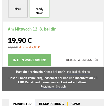
black
sandy
brown
Am Mittwoch 12. 8. bei dir
19,90 €
28,90 €
du sparst 9,00 €
IN DEN WARENKORB
LIEFERMÖGLICHKEITEN
PREISENTWICKLUNG FÜR
Hast du bereits ein Konto bei uns?
Melde dich hier an
Hast du noch keine Mitgliedschaft bei uns und möchtest du 20
EUR Rabatt auf deinen ersten Einkauf erhalten?
Registrieren Sie sich
PARAMETER
BESCHREIBUNG
GPSR