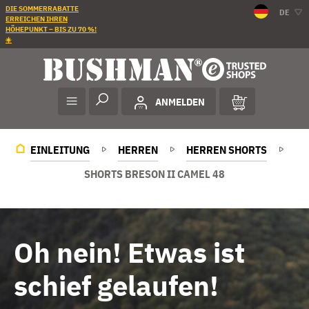
DIE SOMMERRABATTE
DE
ERREICHEN IHREN
HÖHEPUNKT – BIS ZU 70 %!
☀️
ANMELDEN
EINLEITUNG
HERREN
HERREN SHORTS
SHORTS BRESON II CAMEL 48
Oh nein! Etwas ist
schief gelaufen!