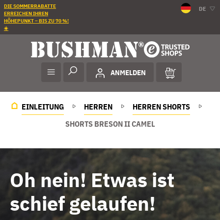
DIE SOMMERRABATTE
DE
ERREICHEN IHREN
HÖHEPUNKT – BIS ZU 70 %!
☀️
ANMELDEN
EINLEITUNG
HERREN
HERREN SHORTS
SHORTS BRESON II CAMEL
Oh nein! Etwas ist
schief gelaufen!