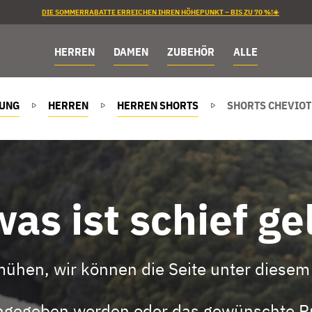
DIE SOMMERRABATTE ERREICHEN IHREN HÖHEPUNKT – BIS ZU 70 %!☀️
HERREN
DAMEN
ZUBEHÖR
ALLE
TUNG
HERREN
HERREN SHORTS
SHORTS CHEVIOT
as ist schief ge
mühen, wir können die Seite unter diesem 
eingegeben worden oder das gewünschte Pr