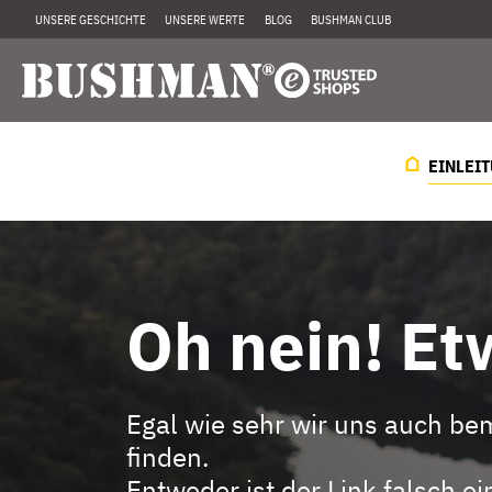
UNSERE GESCHICHTE
UNSERE WERTE
BLOG
BUSHMAN CLUB
EINLEI
Oh nein! Etw
Egal wie sehr wir uns auch be
finden.
Entweder ist der Link falsch 