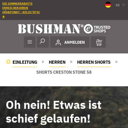
DIE SOMMERRABATTE
DE
ERREICHEN IHREN
HÖHEPUNKT – BIS ZU 70 %!
☀️
ANMELDEN
EINLEITUNG
HERREN
HERREN SHORTS
SHORTS CRESTON STONE 58
Oh nein! Etwas ist
schief gelaufen!