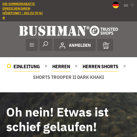
DIE SOMMERRABATTE
DE
ERREICHEN IHREN
HÖHEPUNKT – BIS ZU 70 %!
☀️
ANMELDEN
EINLEITUNG
HERREN
HERREN SHORTS
SHORTS TROOPER II DARK KHAKI
Oh nein! Etwas ist
schief gelaufen!