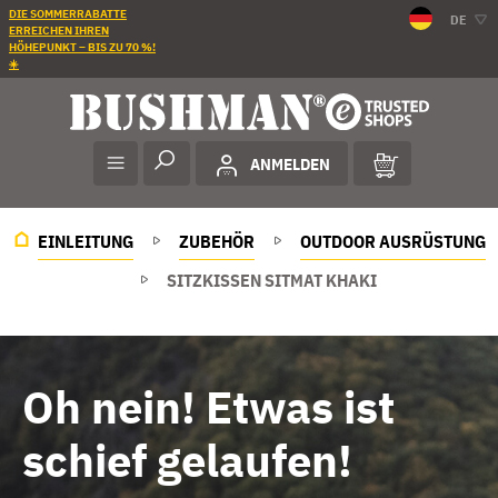
DIE SOMMERRABATTE
DE
ERREICHEN IHREN
HÖHEPUNKT – BIS ZU 70 %!
☀️
ANMELDEN
EINLEITUNG
ZUBEHÖR
OUTDOOR AUSRÜSTUNG
SITZKISSEN SITMAT KHAKI
Oh nein! Etwas ist
schief gelaufen!