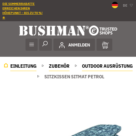
DIE SOMMERRABATTE
DE
ERREICHEN IHREN
HÖHEPUNKT – BIS ZU 70 %!
☀️
ANMELDEN
EINLEITUNG
ZUBEHÖR
OUTDOOR AUSRÜSTUNG
SITZKISSEN SITMAT PETROL