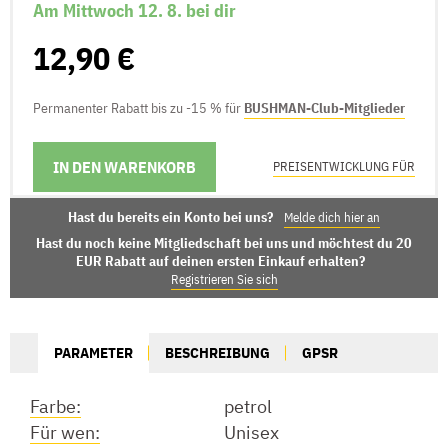
Am Mittwoch 12. 8. bei dir
12,90 €
Permanenter Rabatt bis zu -15 % für
BUSHMAN-Club-Mitglieder
IN DEN WARENKORB
LIEFERMÖGLICHKEITEN
PREISENTWICKLUNG FÜR
Hast du bereits ein Konto bei uns?
Melde dich hier an
Hast du noch keine Mitgliedschaft bei uns und möchtest du 20
EUR Rabatt auf deinen ersten Einkauf erhalten?
Registrieren Sie sich
PARAMETER
BESCHREIBUNG
GPSR
Farbe:
petrol
Für wen:
Unisex