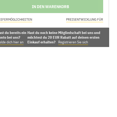
IN DEN WARENKORB
IEFERMÖGLICHKEITEN
PREISENTWICKLUNG FÜR
st du bereits ein
Hast du noch keine Mitgliedschaft bei uns und
onto bei uns?
möchtest du 20 EUR Rabatt auf deinen ersten
lde dich hier an
Einkauf erhalten?
Registrieren Sie sich