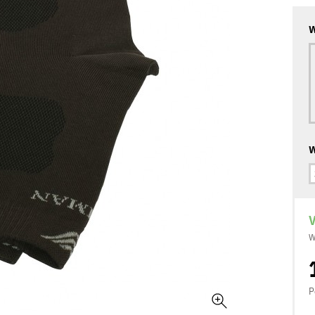
W
W
V
W
P