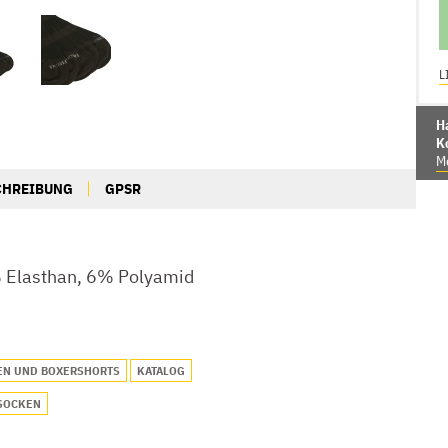
L
Ha
K
Me
CHREIBUNG
GPSR
 Elasthan, 6% Polyamid
EN UND BOXERSHORTS
KATALOG
SOCKEN