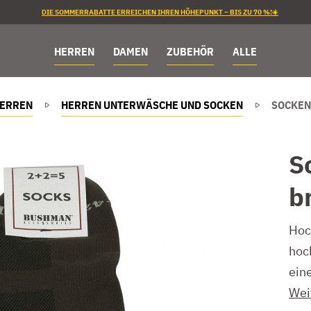
DIE SOMMERRABATTE ERREICHEN IHREN HÖHEPUNKT – BIS ZU 70 %!☀️
HERREN
DAMEN
ZUBEHÖR
ALLE
ERREN
HERREN UNTERWÄSCHE UND SOCKEN
SOCKEN
S
b
Hoc
hoc
ein
Wei