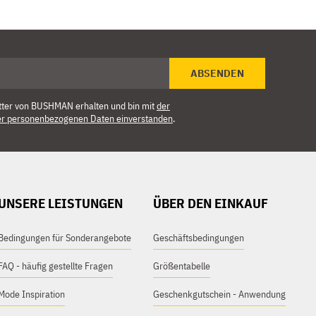
ABSENDEN
tter von BUSHMAN erhalten und bin mit
der
er personenbezogenen Daten einverstanden
.
UNSERE LEISTUNGEN
ÜBER DEN EINKAUF
Bedingungen für Sonderangebote
Geschäftsbedingungen
FAQ - häufig gestellte Fragen
Größentabelle
Mode Inspiration
Geschenkgutschein - Anwendung