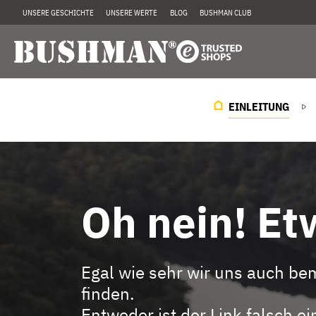
UNSERE GESCHICHTE
UNSERE WERTE
BLOG
BUSHMAN CLUB
EINLEITUNG
Oh nein! Etw
Egal wie sehr wir uns auch be
finden.
Entweder ist der Link falsch 