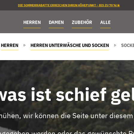
DIE SOMMERRABATTE ERREICHEN IHREN HÖHEPUNKT – BIS ZU 70 %!☀️
HERREN
DAMEN
ZUBEHÖR
ALLE
HERREN
HERREN UNTERWÄSCHE UND SOCKEN
SOCKE
as ist schief ge
mühen, wir können die Seite unter diesem 
eingegeben worden oder das gewünschte Pr