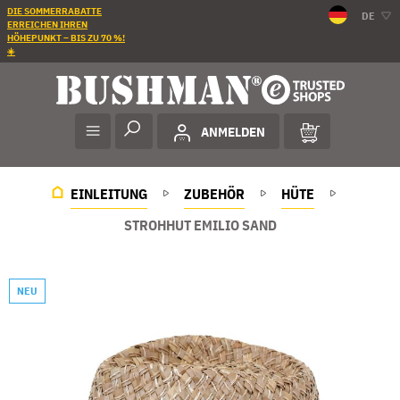
DIE SOMMERRABATTE
DE
ERREICHEN IHREN
HÖHEPUNKT – BIS ZU 70 %!
☀️
ANMELDEN
EINLEITUNG
ZUBEHÖR
HÜTE
STROHHUT EMILIO SAND
NEU