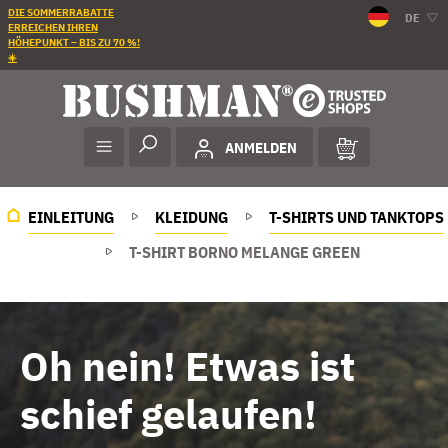
DIE SOMMERRABATTE
DE
ERREICHEN IHREN
HÖHEPUNKT – BIS ZU 70 %!
☀️
ANMELDEN
EINLEITUNG
KLEIDUNG
T-SHIRTS UND TANKTOPS
T-SHIRT BORNO MELANGE GREEN
Oh nein! Etwas ist
schief gelaufen!