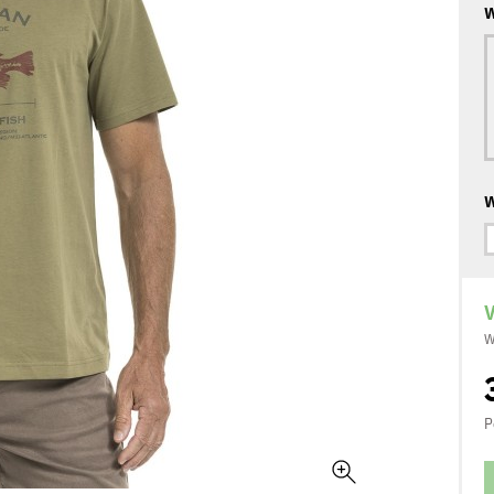
W
W
V
W
P