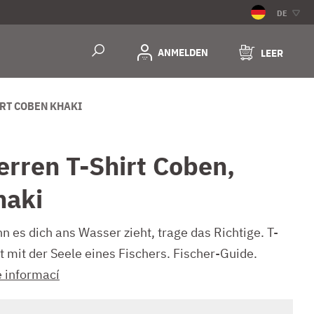
DE
ANMELDEN
LEER
IRT COBEN KHAKI
erren T-Shirt Coben,
haki
n es dich ans Wasser zieht, trage das Richtige. T-
t mit der Seele eines Fischers. Fischer-Guide.
e informací