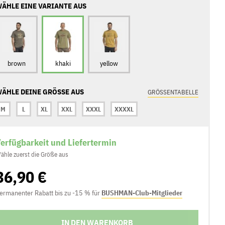
ÄHLE EINE VARIANTE AUS
brown
khaki
yellow
ÄHLE DEINE GRÖSSE AUS
GRÖSSENTABELLE
M
L
XL
XXL
XXXL
XXXXL
erfügbarkeit und Liefertermin
ähle zuerst die Größe aus
36,90 €
ermanenter Rabatt bis zu -15 % für
BUSHMAN-Club-Mitglieder
IN DEN WARENKORB