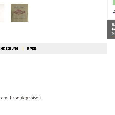
L
Ha
K
Me
CHREIBUNG
GPSR
 cm, Produktgröße L