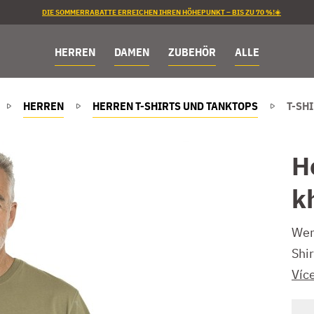
DIE SOMMERRABATTE ERREICHEN IHREN HÖHEPUNKT – BIS ZU 70 %!☀️
HERREN
DAMEN
ZUBEHÖR
ALLE
HERREN
HERREN T-SHIRTS UND TANKTOPS
T-SH
H
k
Wen
Shir
Víc