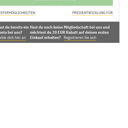
IEFERMÖGLICHKEITEN
PREISENTWICKLUNG FÜR
st du bereits ein
Hast du noch keine Mitgliedschaft bei uns und
onto bei uns?
möchtest du 20 EUR Rabatt auf deinen ersten
lde dich hier an
Einkauf erhalten?
Registrieren Sie sich