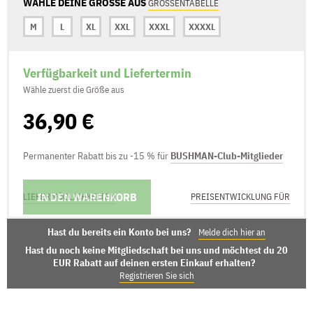
WÄHLE DEINE GRÖSSE AUS
GRÖSSENTABELLE
M
L
XL
XXL
XXXL
XXXXL
Verfügbarkeit und Liefertermin
Wähle zuerst die Größe aus
36,90 €
Permanenter Rabatt bis zu -15 % für
BUSHMAN-Club-Mitglieder
IN DEN WARENKORB
LIEFERMÖGLICHKEITEN
PREISENTWICKLUNG FÜR
Hast du bereits ein Konto bei uns?
Melde dich hier an
Hast du noch keine Mitgliedschaft bei uns und möchtest du 20
EUR Rabatt auf deinen ersten Einkauf erhalten?
Registrieren Sie sich