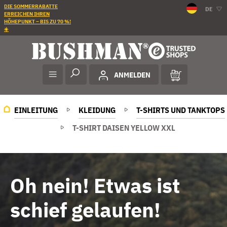
DIE SOMMERRABATTE
DE
ERREICHEN IHREN
HÖHEPUNKT – BIS ZU 70 %!
☀️
ANMELDEN
EINLEITUNG
KLEIDUNG
T-SHIRTS UND TANKTOPS
T-SHIRT DAISEN YELLOW XXL
Oh nein! Etwas ist
schief gelaufen!