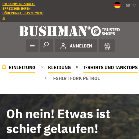
DIE SOMMERRABATTE
DE
ERREICHEN IHREN
HÖHEPUNKT – BIS ZU 70 %!
☀️
ANMELDEN
EINLEITUNG
KLEIDUNG
T-SHIRTS UND TANKTOPS
T-SHIRT FORK PETROL
Oh nein! Etwas ist
schief gelaufen!